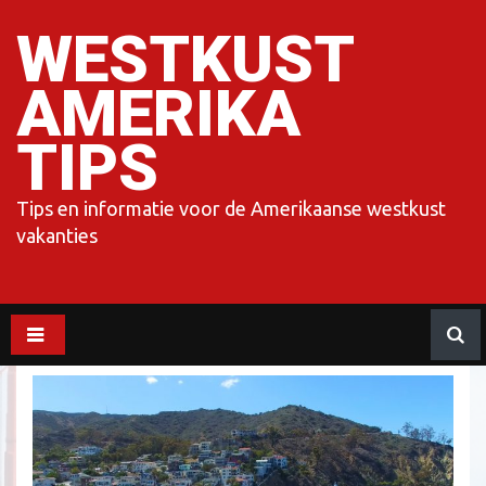
Meteen
naar
WESTKUST
de
inhoud
AMERIKA
TIPS
Tips en informatie voor de Amerikaanse westkust
vakanties