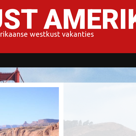
ST AMERIK
rikaanse westkust vakanties