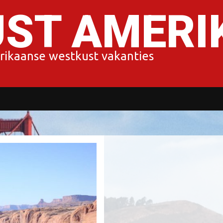
ST AMERIK
rikaanse westkust vakanties